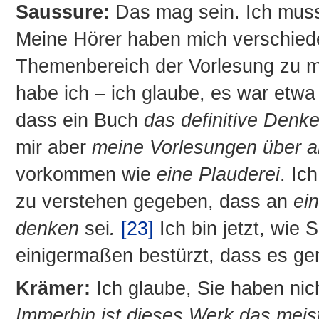
Saussure:
Das mag sein. Ich muss
Meine Hörer haben mich verschiede
Themenbereich der Vorlesung zu m
habe ich – ich glaube, es war etw
dass ein Buch
das definitive Denk
mir aber
meine Vorlesungen über a
vorkommen wie
eine Plauderei
. Ic
zu verstehen gegeben, dass an
ei
denken
sei
.
[23]
Ich bin jetzt, wie S
einigermaßen bestürzt, dass es ge
Krämer:
Ich glaube, Sie haben nich
Immerhin ist dieses Werk das meist