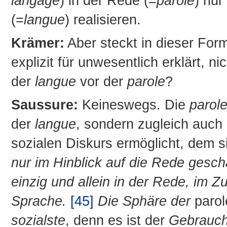
langage
) in der Rede (=
parole
) nur
(=
langue
) realisieren.
Krämer:
Aber steckt in dieser For
explizit für unwesentlich erklärt, n
der
langue
vor der
parole
?
Saussure:
Keineswegs. Die
parol
der
langue
, sondern zugleich auch 
sozialen Diskurs ermöglicht, dem s
nur im Hinblick auf die Rede gesch
einzig und allein in der Rede, i
Sprache.
[45]
Die Sphäre der
paro
sozialste
, denn es ist der
Gebrauc